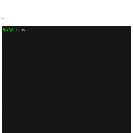
SAM
ideas
CUI J 22/972/2007 RO 21460206
sediu social: jud. Iași, sat Valea Lupuiui,
str Victoriei nr 70, cam 1, parter
capital social 200 RON
Find Us
punct de lucru
str. Armeana nr 12
parter
Iași, România