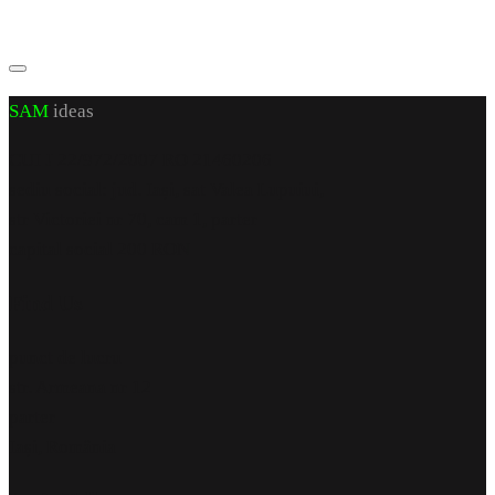
SAM
ideas
CUI J 22/972/2007 RO 21460206
sediu social: jud. Iași, sat Valea Lupuiui,
str Victoriei nr 70, cam 1, parter
capital social 200 RON
Find Us
punct de lucru
str. Armeana nr 12
parter
Iași, România