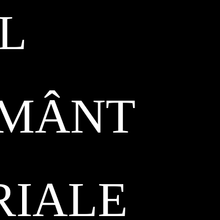
L
ĂMÂNT
RIALE