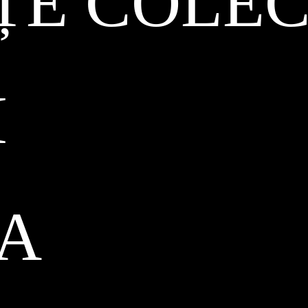
ȚE COLEC
I
CA