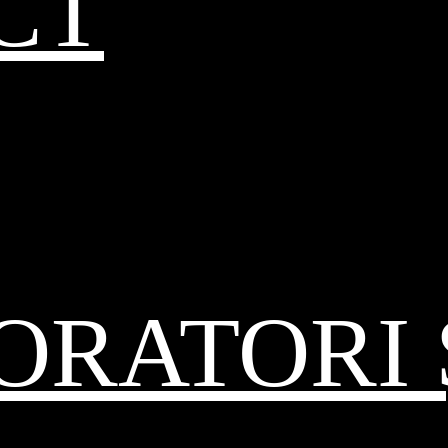
CT
RATORI 