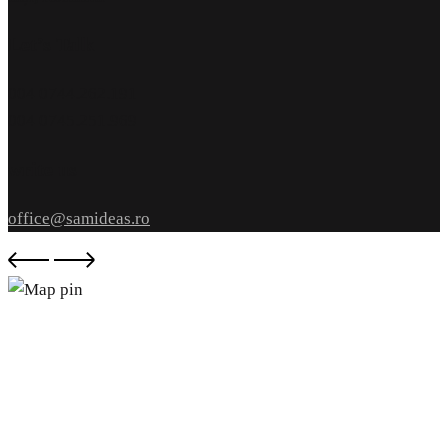
Let’s Talk
004 0744.262.191
004 0745.251.969
write us
office@samideas.ro