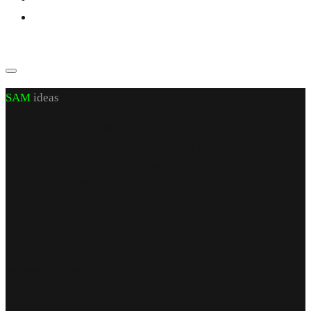
SAM
ideas
CUI J 22/972/2007 RO 21460206
sediu social: jud. Iași, sat Valea Lupuiui,
str Victoriei nr 70, cam 1, parter
capital social 200 RON
Find Us
punct de lucru
str. Armeana nr 12
parter
Iași, România