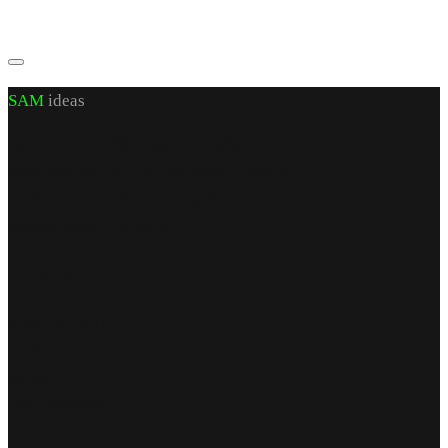
SAM
ideas
CUI J 22/972/2007 RO 21460206
sediu social: jud. Iași, sat Valea Lupuiui,
str Victoriei nr 70, cam 1, parter
capital social 200 RON
Find Us
punct de lucru
str. Armeana nr 12
parter
Iași, România