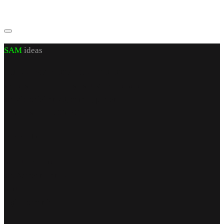
SAM
ideas
CUI J 22/972/2007 RO 21460206
sediu social: jud. Iași, sat Valea Lupuiui,
str Victoriei nr 70, cam 1, parter
capital social 200 RON
Find Us
punct de lucru
str. Armeana nr 12
parter
Iași, România