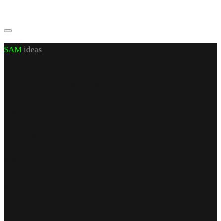
SAM
ideas
CUI J 22/972/2007 RO 21460206
sediu social: jud. Iași, sat Valea Lupuiui,
str Victoriei nr 70, cam 1, parter
capital social 200 RON
Find Us
punct de lucru
str. Armeana nr 12
parter
Iași, România