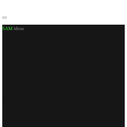
SAM
ideas
CUI J 22/972/2007 RO 21460206
sediu social: jud. Iași, sat Valea Lupuiui,
str Victoriei nr 70, cam 1, parter
capital social 200 RON
Find Us
punct de lucru
str. Armeana nr 12
parter
Iași, România