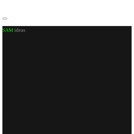
SAM
ideas
CUI J 22/972/2007 RO 21460206
sediu social: jud. Iași, sat Valea Lupuiui,
str Victoriei nr 70, cam 1, parter
capital social 200 RON
Find Us
punct de lucru
str. Armeana nr 12
parter
Iași, România