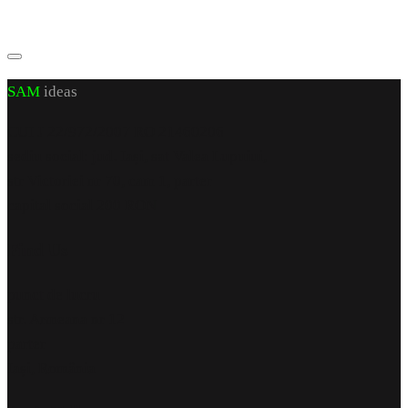
SAM
ideas
CUI J 22/972/2007 RO 21460206
sediu social: jud. Iași, sat Valea Lupuiui,
str Victoriei nr 70, cam 1, parter
capital social 200 RON
Find Us
punct de lucru
str. Armeana nr 12
parter
Iași, România