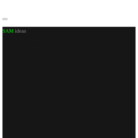
SAM
ideas
CUI J 22/972/2007 RO 21460206
sediu social: jud. Iași, sat Valea Lupuiui,
str Victoriei nr 70, cam 1, parter
capital social 200 RON
Find Us
punct de lucru
str. Armeana nr 12
parter
Iași, România