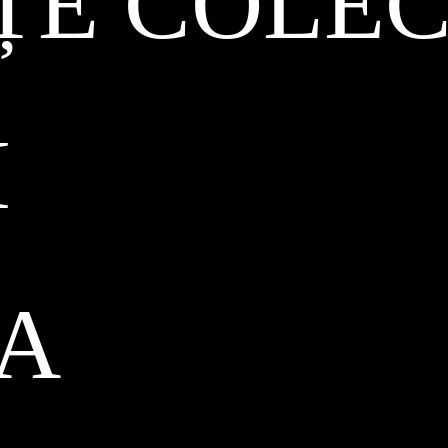
ȚE COLEC
I
CA