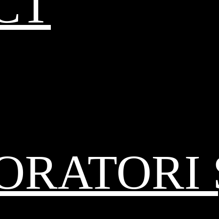
CT
RATORI 