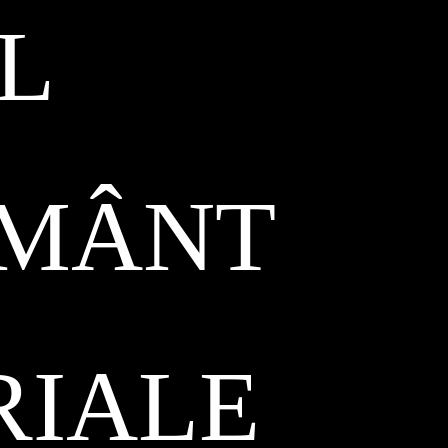
L
ĂMÂNT
RIALE