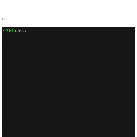
SAM
ideas
CUI J 22/972/2007 RO 21460206
sediu social: jud. Iași, sat Valea Lupuiui,
str Victoriei nr 70, cam 1, parter
capital social 200 RON
Find Us
punct de lucru
str. Armeana nr 12
parter
Iași, România