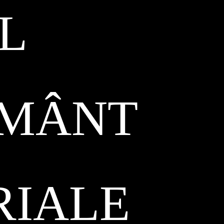
L
ĂMÂNT
RIALE