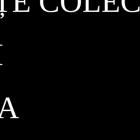
ȚE COLEC
I
CA