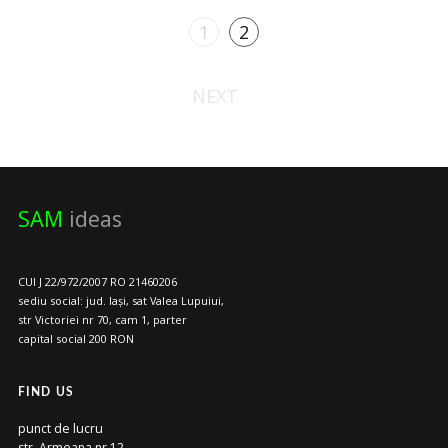
1
2
NEXT
SAM
ideas
CUI J 22/972/2007 RO 21460206
sediu social: jud. Iași, sat Valea Lupuiui,
str Victoriei nr 70, cam 1, parter
capital social 200 RON
FIND US
punct de lucru
str. Armeana nr 12