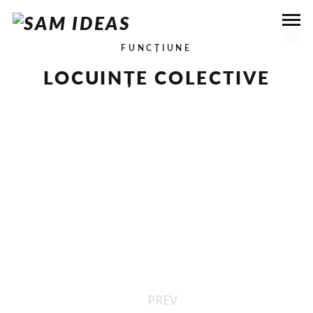
FUNCȚIUNE
LOCUINȚE COLECTIVE
CONEST GRAND RESIDENCE
PROIECTUL DEZVOLTAT ÎMPREUNĂ CU CONEST PROPUNE
SĂ INTRODUCĂ UN STANDARD NOU ÎN ANSAMBLURILE DE
LOCUINȚE COLECTIVE. IDEEA DE BAZĂ ESTE CĂ..
AFLĂ MAI MULTE
PREV