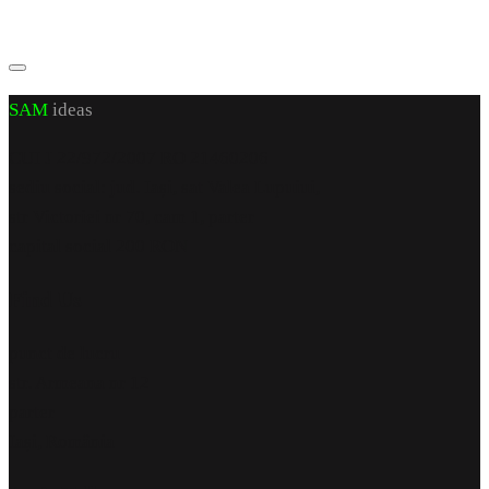
SAM
ideas
CUI J 22/972/2007 RO 21460206
sediu social: jud. Iași, sat Valea Lupuiui,
str Victoriei nr 70, cam 1, parter
capital social 200 RON
Find Us
punct de lucru
str. Armeana nr 12
parter
Iași, România