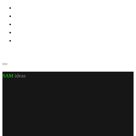
SAM
ideas
CUI J 22/972/2007 RO 21460206
sediu social: jud. Iași, sat Valea Lupuiui,
str Victoriei nr 70, cam 1, parter
capital social 200 RON
Find Us