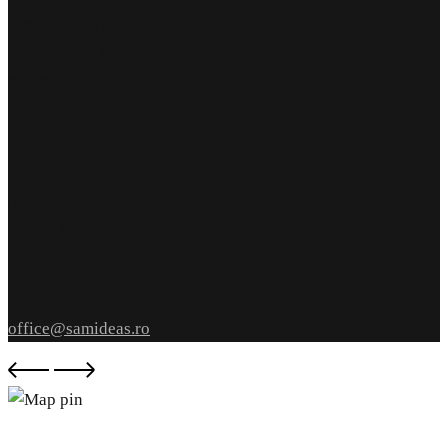
punct de lucru
str. Armeana nr 12
parter
Iași, România
Let’s Talk
004 0744.262.191
004 0745.251.969
write us
office@samideas.ro