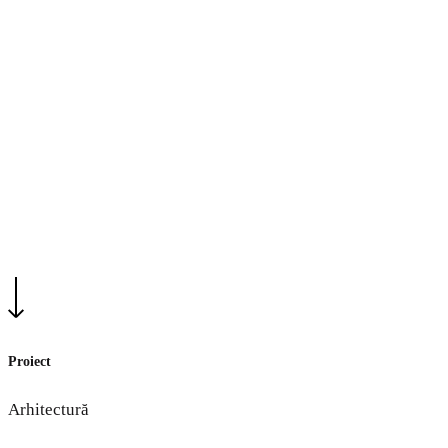
HO.RE.CA
Medical
Ma Vie en Rose
Proiect
Arhitectură