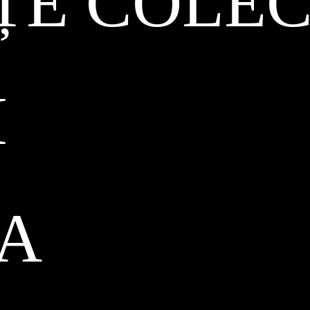
ȚE COLEC
I
CA