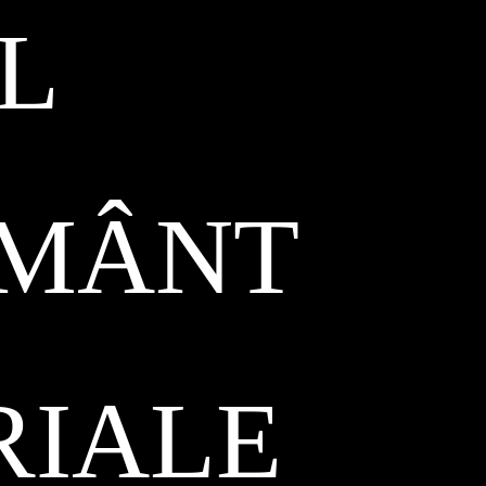
L
ĂMÂNT
RIALE