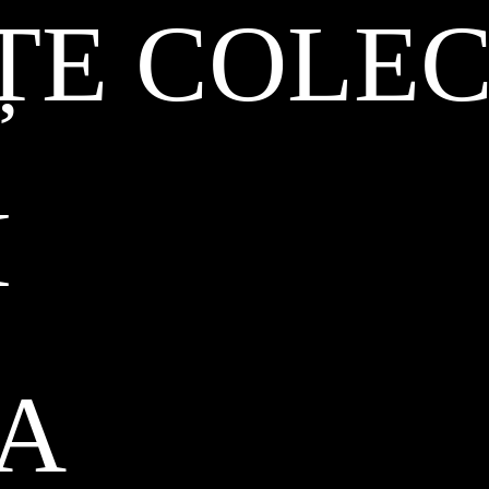
ȚE COLEC
I
CA