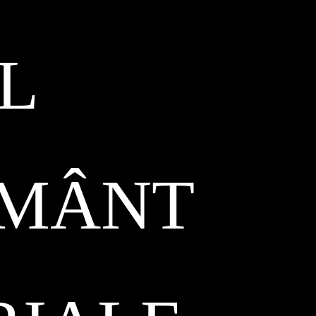
L
ĂMÂNT