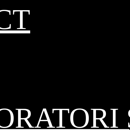
CT
RATORI 