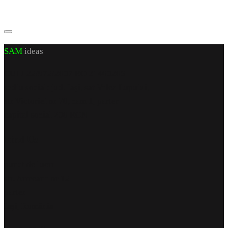
SAM
ideas
CUI J 22/972/2007 RO 21460206
sediu social: jud. Iași, sat Valea Lupuiui,
str Victoriei nr 70, cam 1, parter
capital social 200 RON
Find Us
punct de lucru
str. Armeana nr 12
parter
Iași, România